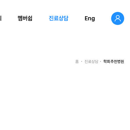
의
멤버쉽
진료상담
Eng
홈
진료상담
학회추천병원