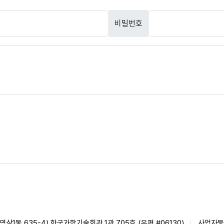
비밀번호
삼1동 635-4) 한국과학기술회관 1관 705호 (우편 #06130)
사업자등록